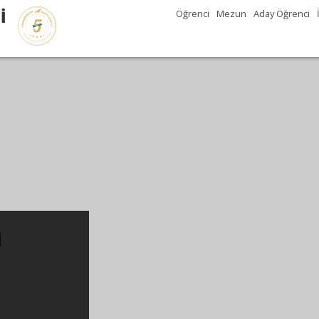
İ
Öğrenci
Mezun
Aday Öğrenci
i