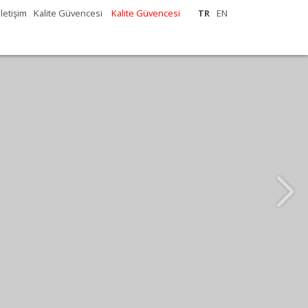
İletişim
Kalite Güvencesi
Kalite Güvencesi
TR
EN