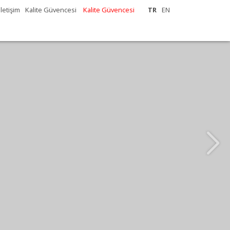
İletişim
Kalite Güvencesi
Kalite Güvencesi
TR
EN