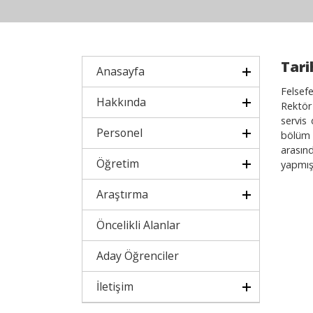
Tari
Anasayfa
Felsef
Hakkında
Rektör
servis
Personel
bölüm 
arasın
Öğretim
yapmışt
Araştırma
Öncelikli Alanlar
Aday Öğrenciler
İletişim