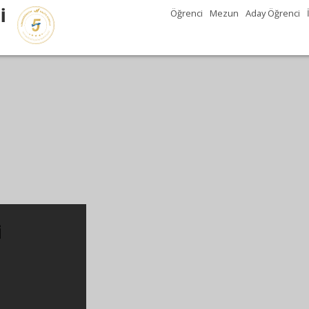
İ
Öğrenci
Mezun
Aday Öğrenci
i