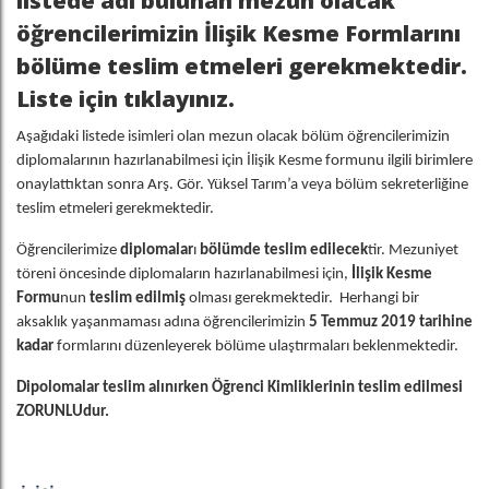
listede adı bulunan
mezun olacak
öğrencilerimiz
in İlişik Kesme Formlarını
bölüme teslim etmeleri gerekmektedir.
Liste için tıklayınız.
Aşağıdaki listede isimleri olan mezun olacak bölüm öğrencilerimizin
diplomalarının hazırlanabilmesi için İlişik Kesme formunu ilgili birimlere
onaylattıktan sonra Arş. Gör. Yüksel Tarım’a veya bölüm sekreterliğine
teslim etmeleri gerekmektedir.
Öğrencilerimize
diplomalar
ı
bölümde teslim edilecek
tir. Mezuniyet
töreni öncesinde diplomaların hazırlanabilmesi için,
İlişik Kesme
Formu
nun
teslim edilmiş
olması gerekmektedir. Herhangi bir
aksaklık yaşanmaması adına öğrencilerimizin
5 Temmuz 2019 tarihine
kadar
formlarını düzenleyerek bölüme ulaştırmaları beklenmektedir.
Dipolomalar teslim alınırken Öğrenci Kimliklerinin teslim edilmesi
ZORUNLUdur.