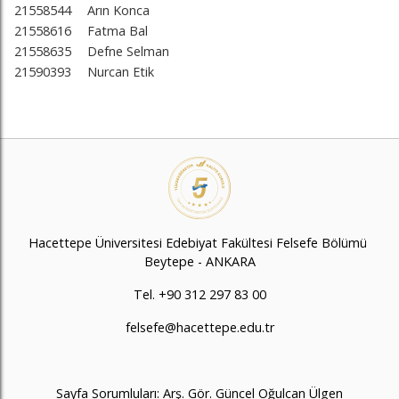
21558544
Arın Konca
21558616
Fatma Bal
21558635
Defne Selman
21590393
Nurcan Etik
Hacettepe Üniversitesi Edebiyat Fakültesi Felsefe Bölümü
Beytepe - ANKARA
Tel. +90 312 297 83 00
felsefe@hacettepe.edu.tr
Sayfa Sorumluları: Arş. Gör. Güncel Oğulcan Ülgen