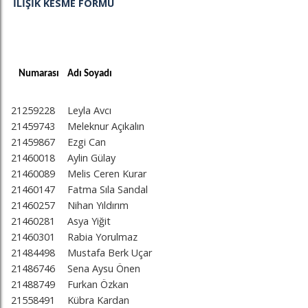
İLİŞİK KESME FORMU
Numarası
Adı Soyadı
21259228
Leyla Avcı
21459743
Meleknur Açıkalın
21459867
Ezgi Can
21460018
Aylin Gülay
21460089
Melis Ceren Kurar
21460147
Fatma Sıla Sandal
21460257
Nihan Yıldırım
21460281
Asya Yiğit
21460301
Rabia Yorulmaz
21484498
Mustafa Berk Uçar
21486746
Sena Aysu Önen
21488749
Furkan Özkan
21558491
Kübra Kardan